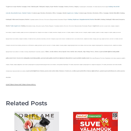
Tupperware, Super Market, Campaign, Eesti, Toidukaupade, Toidupood, Category, Super Market, Campaign, Estonia, Grocery, Category, Супермаркет, Кампания, Эстония, Бакалея, Категория,
Kataloog
,
Household
utensils
,
Household & home
,
Market
,
Product
, Customer page, Directory, Directories, Offers, Campaign, Market,
tupperware
,
Catalog
, Customer page, Directory, Directories, Offers, Campaign, Market, Kliendileht, Kataloog,
Kataloogid, Pakkumised, Kampania, Market, Страница клиента, Каталог, Каталоги, Предложения, Кампания, Маркет
Kataloog
,
Majakraam
,
Majapidamistarbed
,
Market
, Kliendileht, Kataloog, Kataloogid, Pakkumised, Kampania,
Market,
Toode
,
tupperware
, Kataloog, Домашняя утварь, Для дома и дома, Рынок, Продукт, Страница клиента, Каталог, Каталоги, Предложения, Кампания, Маркет, tupperware, каталог, на русском, скидки, скидки в
магазинах, скидки таллинн, акции, каталоги супермаркетов, скидки в магазинах эстонии, максима скидки, каталог эстония, акции эстония, каталог товаров, акции таллинн, в рими эстония, скидки эстония, акции, каталоги
продуктовых магазинов, скидки таллинн, эстония каталог, реклама максима, каталог товаров, на русском языке, таллинн каталог, магазин каталог, акции магазина, товары для сада, нарва каталог, каталог эстония, каталог
товаров, каталоги магазинов, реклама на этой неделе, акции, реклама гросси, каталог эстония, акции, сельвер акции, скидки продуктовые магазины, кооп магазин, скидки супермаркетов, сильвер каталог, акции магазинов,
продуктовые магазины в эстонии, сельвер, новый буклет максима, промо, Tallinn, Anstla, Rakvera, Narva,Vijandi, Tartu, Kohtla-Järve, Maardu, Abja-Palvoja, Pärnu, Ahtme, supermarketite digilehed, toidupoodide
pakkumised, Eesti e-brošüürid, nädalapakkumised toidupoodides, parimad sooduspakkumised Eesti, digitaalsed reklaamlehed, supermarketite eripakkumised, Листовки Журналы Газетки, Акционные листовки, журналы акций и
скидок, Акция, акции, цифровые листовки супермаркетов, предложения продуктовых магазинов, электронные брошюры Эстония, недельные акции супермаркетов, скидки на продукты Эстония, рекламные листовки онлайн,
специальные предложения магазинов, supermarket digital flyers Estonia, grocery store online deals, Estonian e-brochures, weekly supermarket offers Estonia, digital ad flyers, special supermarket discounts, online grocery
circulars
a href="https://e-brosur.info/">https://e-brosur.info/</a>
Related Posts