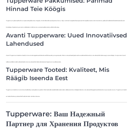
Tupperware Pakkumised: Parimad
Hinnad Teie Köögis
Tupperware pakub pidevalt suurepäraseid pakkumisi, et tagada, et meie kliendid saavad parima hinna. Olgu need siis hooajalised kampaaniad või eripakkumised, meie eesmärk on pakkuda kvaliteetseid tooteid taskukohaste
hindadega. Registreeruge meie uudiskirjale, et olla kursis uusimate pakkumiste ja allahindlustega.
Avanti Tupperware: Uued Innovatiivsed
Lahendused
Avanti Tupperware tooted on loodud, et muuta teie igapäevased toimetused lihtsamaks ja mugavamaks. Meie uusimad tooted pakuvad innovatiivseid lahendusi, mis aitavad teil säästa aega ja vaeva köögis. Uurige meie Avanti
valikut ja leidke endale sobivad tooted, mis muudavad teie toiduvalmistamise kogemuse nauditavamaks.
Tupperware Tooted: Kvaliteet, Mis
Räägib Iseenda Eest
Tupperware tooted on tuntud oma kvaliteedi ja vastupidavuse poolest. Meie tootevalik sisaldab kõike alates toidu säilitamisest kuni köögitarvikuteni, mis aitavad teil igapäevaseid toimetusi sujuvamaks muuta. Tupperware tooted
on loodud kestma ja aitavad teil hoida teie toitu värskena kauem.
Tupperware: Ваш Надежный
Партнер для Хранения Продуктов