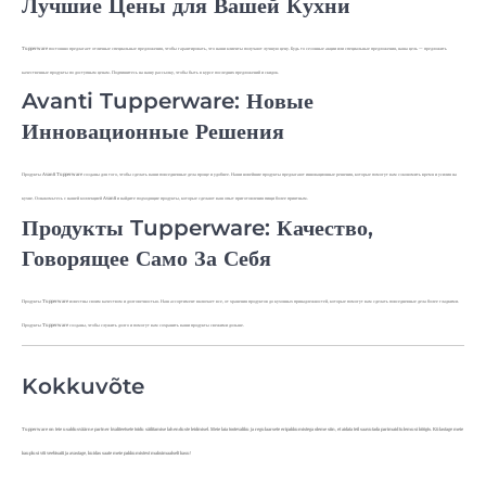
Лучшие Цены для Вашей Кухни
Tupperware постоянно предлагает отличные специальные предложения, чтобы гарантировать, что наши клиенты получают лучшую цену. Будь то сезонные акции или специальные предложения, наша цель — предложить
качественные продукты по доступным ценам. Подпишитесь на нашу рассылку, чтобы быть в курсе последних предложений и скидок.
Avanti Tupperware: Новые
Инновационные Решения
Продукты Avanti Tupperware созданы для того, чтобы сделать ваши повседневные дела проще и удобнее. Наши новейшие продукты предлагают инновационные решения, которые помогут вам сэкономить время и усилия на
кухне. Ознакомьтесь с нашей коллекцией Avanti и найдите подходящие продукты, которые сделают ваш опыт приготовления пищи более приятным.
Продукты Tupperware: Качество,
Говорящее Само За Себя
Продукты Tupperware известны своим качеством и долговечностью. Наш ассортимент включает все, от хранения продуктов до кухонных принадлежностей, которые помогут вам сделать повседневные дела более гладкими.
Продукты Tupperware созданы, чтобы служить долго и помогут вам сохранить ваши продукты свежими дольше.
Kokkuvõte
Tupperware on teie usaldusväärne partner kvaliteetsete toidu säilitamise lahenduste leidmisel. Meie laia tootevaliku ja regulaarsete eripakkumistega oleme siin, et aidata teil saavutada parimaid tulemusi köögis. Külastage meie
kauplusi või veebisaiti ja avastage, kuidas saate meie pakkumistest maksimaalselt kasu!