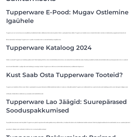
Tupperware E-Pood: Mugav Ostlemine
Igaühele
Tupperware on tuntud oma innovaatiliste ja kvaliteetsete toidu säilitamise lahenduste poolest. Meie e-pood pakub laia valikut Tupperware tooteid, mis on loodud teie toidu värskena hoidmiseks ja igapäevaste toimetuste
lihtsustamiseks. Külastage Tupperware e-poodi, et avastada meie uusimaid tooteid ja eripakkumisi.
Tupperware Kataloog 2024
Otsite uusimaid Tupperware tooteid ja pakkumisi? Meie kataloog 2024 on täis värskeid ideid ja lahendusi, mis aitavad teil oma kööki täiustada. Kataloog sisaldab ka eksklusiivseid allahindlusi ja kampaaniaid, mis on saadaval
ainult meie klientidele. Laadige alla meie kataloog ja avastage, kuidas Tupperware võib muuta teie toiduvalmistamise ja säilitamise kogemust.
Kust Saab Osta Tupperware Tooteid?
Tupperware tooteid on lihtne osta. Meie e-pood pakub mugavat võimalust tellida tooteid otse kodust. Lisaks on võimalik osaleda Tupperware esitlemistel, kus saate tutvuda meie toodetega ja teha ostu kohapeal. Jälgige meie
veebisaiti, et leida lähim esitlemine ja avastada meie tooteid lähemalt.
Tupperware Lao Jäägid: Suurepärased
Sooduspakkumised
Ärge jätke kasutamata meie lao jääke! Tupperware pakub regulaarselt sooduspakkumisi ja allahindlusi, et aidata teil säästa raha kvaliteetsete toodete ostmisel. Meie lao jäägid sisaldavad erinevaid tooteid, mis on saadaval piiratud
aja jooksul. Jälgige meie veebisaiti, et olla kursis uusimate pakkumistega!