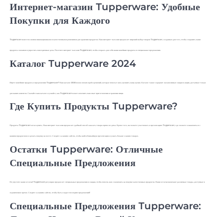
Интернет-магазин Tupperware: Удобные
Покупки для Каждого
Tupperware известен своими инновационными и качественными решениями для хранения продуктов. Наш интернет-магазин предлагает широкий выбор товаров Tupperware, созданных для того, чтобы сохранить ваши
продукты свежими и упростить повседневные дела. Посетите интернет-магазин Tupperware, чтобы открыть для себя наши новейшие продукты и специальные предложения.
Каталог Tupperware 2024
Ищете новейшие продукты и предложения Tupperware? Наш каталог 2024 полон свежих идей и решений, которые помогут вам улучшить вашу кухню. Каталог также содержит эксклюзивные скидки и акции, доступные только
для наших клиентов. Скачайте наш каталог и узнайте, как Tupperware может изменить ваш опыт приготовления и хранения пищи.
Где Купить Продукты Tupperware?
Продукты Tupperware легко купить. Наш интернет-магазин предлагает удобный способ заказать товары прямо из дома. Кроме того, вы можете участвовать в презентациях Tupperware, где сможете ознакомиться с
нашими продуктами и сделать покупку на месте. Следите за нашим сайтом, чтобы найти ближайшую презентацию и узнать больше о наших товарах.
Остатки Tupperware: Отличные
Специальные Предложения
Не упустите наши остатки! Tupperware регулярно предлагает специальные предложения и скидки, чтобы помочь вам сэкономить на покупке качественных продуктов. Наши остатки включают различные товары, доступные в
ограниченное время. Следите за нашим сайтом, чтобы быть в курсе последних предложений!
Специальные Предложения Tupperware: