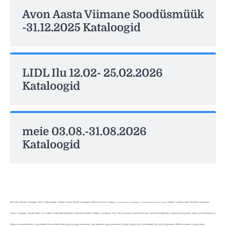
Avon Aasta Viimane Soodüsmüük
-31.12.2025 Kataloogid
LIDL Ilu 12.02- 25.02.2026
Kataloogid
meie 03.08.-31.08.2026
Kataloogid
lidl, Super Market, Campaign, Eesti, Toidukaupade, Category, Super Market, Campaign, Estonia, Grocery, Category, Супермаркет, Кампания, Эстония, Бакалея, Категория, Catalog, Customer page, Directory, Directories,
Offers, Campaign, Market, Baby, For children, Baby food, Baby food, Products for babies, Children's products, Toys, Toys, Groceries, Food & Beverage, Alcohol and cigarettes, Alcohol and cigarettes, Bakery and confectionery,
Bakery and confectionery, Canned food, Canned food, Dairy products, eggs and cheese, Dairy products, eggs and cheese, Drinks, Drinks, Fish and seafood, Fish and fish products, Kitchen cabinet, Cereals, pasta,