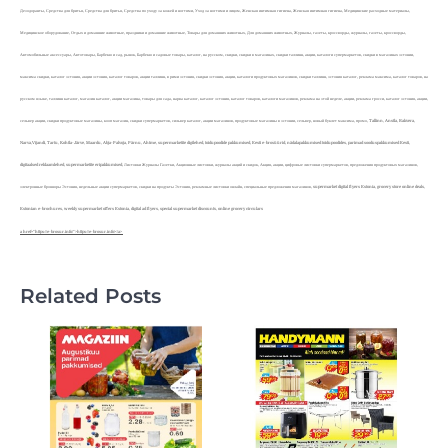
Дезодоранты, Средства для бритья, Средства для бритья, Средства по уходу за кожей и ногтями, Уход за ногтями и лицом, Женская интимная гигиена, Женская интимная гигиена, Медицинские расходные материалы,
Медицинское оборудование, Отдых и домашние животные, праздники и домашние животные, Товары для домашних животных, Для домашних животных, Журналы, газеты, кроссворды, журналы, газеты, кроссворды,
Автомобильные аксессуары, Автотовары, Барбекю и сад, рынок, Барбекю и садовые товары, каталог, на русском, скидки, скидки в магазинах, скидки таллинн, акции, каталоги супермаркетов, скидки в магазинах эстонии,
максима скидки, каталог эстония, акции эстония, каталог товаров, акции таллинн, в рими эстония, скидки эстония, акции, каталоги продуктовых магазинов, скидки таллинн, эстония каталог, реклама максима, каталог товаров, на
русском языке, таллинн каталог, магазин каталог, акции магазина, товары для сада, нарва каталог, каталог эстония, каталог товаров, каталоги магазинов, реклама на этой неделе, акции, реклама гросси, каталог эстония, акции,
сельвер акции, скидки продуктовые магазины, кооп магазин, скидки супермаркетов, сильвер каталог, акции магазинов, продуктовые магазины в эстонии, сельвер, новый буклет максима, промо, Tallinn, Anstla, Rakvera,
Narva,Vijandi, Tartu, Kohtla-Järve, Maardu, Abja-Palvoja, Pärnu, Ahtme, supermarketite digilehed, toidupoodide pakkumised, Eesti e-brošüürid, nädalapakkumised toidupoodides, parimad sooduspakkumised Eesti,
digitaalsed reklaamlehed, supermarketite eripakkumised, Листовки Журналы Газетки, Акционные листовки, журналы акций и скидок, Акция, акции, цифровые листовки супермаркетов, предложения продуктовых магазинов,
электронные брошюры Эстония, недельные акции супермаркетов, скидки на продукты Эстония, рекламные листовки онлайн, специальные предложения магазинов, supermarket digital flyers Estonia, grocery store online deals,
Estonian e-brochures, weekly supermarket offers Estonia, digital ad flyers, special supermarket discounts, online grocery circulars
a href="https://e-brosur.info/">https://e-brosur.info/</a>
Related Posts