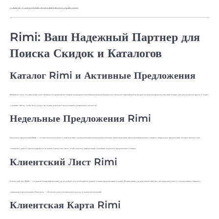
uudiskirjale, et saada teavet eksklusiivsetest allahindlustest ja eripakkumistest.
Rimi: Ваш Надежный Партнер для
Поиска Скидок и Каталогов
Каталог Rimi и Активные Предложения
Rimi известен в Эстонии своим качественным ассортиментом товаров и конкурентоспособными ценами. Наш каталог включает широкий выбор продуктов, включая продукты питания, товары для дома и многое другое. Следите
за нашим сайтом, чтобы быть в курсе последних недельных предложений и специальных каталогов!
Недельные Предложения Rimi
Недельные предложения Rimi — это идеальная возможность найти лучшие сделки для ваших еженедельных покупок. Наши недельные предложения включают скидки и специальные предложения, которые помогут вам
сэкономить деньги. Зарегистрируйтесь на нашем клиентском листе, чтобы получать информацию о новейших недельных предложениях и акциях.
Клиентский Лист Rimi
Клиентский лист Rimi — это ваш источник информации, где вы найдете все необходимые данные о наших предложениях и акциях. Подписавшись на наш клиентский лист, вы первыми узнаете о эксклюзивных скидках и
специальных предложениях. Наша цель — обеспечить вам максимальную выгоду от наших предложений.
Клиентская Карта Rimi