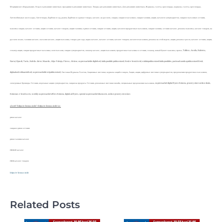
Медицинское оборудование, Отдых и домашние животные, праздники и домашние животные, Товары для домашних животных, Для домашних животных, Журналы, газеты, кроссворды, журналы, газеты, кроссворды,
Автомобильные аксессуары, Автотовары, Барбекю и сад, рынок, Барбекю и садовые товары, каталог, на русском, скидки, скидки в магазинах, скидки таллинн, акции, каталоги супермаркетов, скидки в магазинах эстонии,
максима скидки, каталог эстония, акции эстония, каталог товаров, акции таллинн, в рими эстония, скидки эстония, акции, каталоги продуктовых магазинов, скидки таллинн, эстония каталог, реклама максима, каталог товаров, на
русском языке, таллинн каталог, магазин каталог, акции магазина, товары для сада, нарва каталог, каталог эстония, каталог товаров, каталоги магазинов, реклама на этой неделе, акции, реклама гросси, каталог эстония, акции,
сельвер акции, скидки продуктовые магазины, кооп магазин, скидки супермаркетов, сильвер каталог, акции магазинов, продуктовые магазины в эстонии, сельвер, новый буклет максима, промо, Tallinn, Anstla, Rakvera,
Narva,Vijandi, Tartu, Kohtla-Järve, Maardu, Abja-Palvoja, Pärnu, Ahtme, supermarketite digilehed, toidupoodide pakkumised, Eesti e-brošüürid, nädalapakkumised toidupoodides, parimad sooduspakkumised Eesti,
digitaalsed reklaamlehed, supermarketite eripakkumised, Листовки Журналы Газетки, Акционные листовки, журналы акций и скидок, Акция, акции, цифровые листовки супермаркетов, предложения продуктовых магазинов,
электронные брошюры Эстония, недельные акции супермаркетов, скидки на продукты Эстония, рекламные листовки онлайн, специальные предложения магазинов, supermarket digital flyers Estonia, grocery store online deals,
Estonian e-brochures, weekly supermarket offers Estonia, digital ad flyers, special supermarket discounts, online grocery circulars
a href="https://e-brosur.info/">https://e-brosur.info/</a>
рими каталог
скидки в рими эстония
рими таллинн каталог
rimi.ee каталог
rimi каталог товаров
https://e-brosur.info/
Related Posts