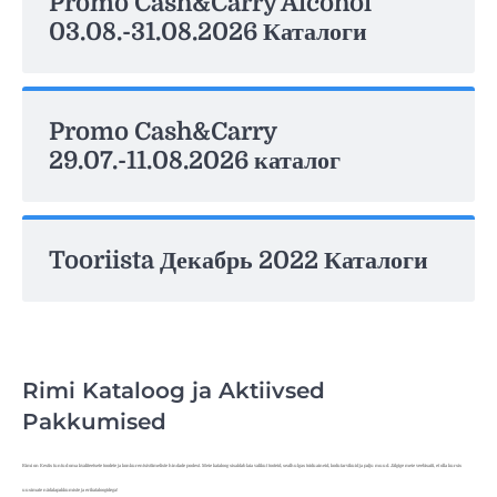
Promo Cash&Carry Alcohol
03.08.-31.08.2026 Каталоги
Promo Cash&Carry
29.07.-11.08.2026 каталог
Tooriista Декабрь 2022 Каталоги
Rimi Kataloog ja Aktiivsed
Pakkumised
Rimi on Eestis tuntud oma kvaliteetsete toodete ja konkurentsivõimeliste hindade poolest. Meie kataloog sisaldab laia valikut tooteid, sealhulgas toiduaineid, kodutarvikuid ja palju muud. Jälgige meie veebisaiti, et olla kursis
uusimate nädalapakkumiste ja erikataloogidega!