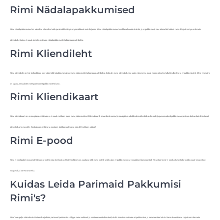
Rimi Nädalapakkumised
Rimi nädalapakkumised on ideaalne võimalus leida parimaid tehinguid iganädalaste ostude jaoks. Meie nädalapakkumised sisaldavad soodushindu ja eripakkumisi, mis aitavad teil säästa raha. Registreerige end meie
kliendilehe jaoks, et saada teavet uusimate nädalapakkumiste ja kampaaniate kohta.
Rimi Kliendileht
Rimi kliendileht on teie teabeallikas, kus leiate kõik vajalikud andmed meie pakkumiste ja kampaaniate kohta. Liitudes meie kliendilehega, saate esimesena teada eksklusiivsetest allahindlustest ja eripakkumistest. Meie eesmärk
on tagada, et saaksite meie parimatest pakkumistest kasu.
Rimi Kliendikaart
Rimi kliendikaart on suurepärane võimalus, et saada rohkem kasu meie pakkumistest. Kliendikaardi omanikud saavad juurdepääsu eksklusiivsetele allahindlustele ja personaalsed pakkumised, mis on kohandatud vastavalt
teie ostuharjumustele. Registreeruge täna ja avastage, kuidas saate oma ostudelt rohkem säästa!
Rimi E-pood
Rimi e-pood pakub mugavat võimalust tooteid osta otse kodust. Meie veebipoes on saadaval kõik meie tooted, sealhulgas eripakkumised ja hooajalised kampaaniad. Külastage meie e-poodi, et avastada, kuidas saate oma ostud
mugavalt ja kiiresti ära teha.
Kuidas Leida Parimaid Pakkumisi
Rimi's?
Rimi's on palju võimalusi säästa raha ja leida parimaid pakkumisi. Jälgige meie veebisaiti ja sotsiaalmeedia kanaleid, et olla kursis uusimate eripakkumiste ja kampaaniate kohta. Samuti soovitame registreeruda meie