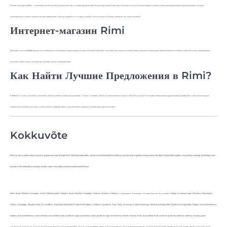
Клиентская карта Rimi — отличный способ получить больше выгоды от наших предложений. Владельцы клиентских карт получают доступ к эксклюзивным скидкам и персонализированным предложениям, которые
адаптированы к вашим покупательским привычкам. Зарегистрируйтесь сегодня и узнайте, как вы можете больше экономить на своих покупках!
Интернет-магазин Rimi
Интернет-магазин Rimi предлагает удобный способ покупки товаров прямо из дома. В нашем интернет-магазине доступны все наши товары, включая специальные предложения и сезонные акции. Посетите наш интернет-
магазин, чтобы узнать, как быстро и удобно сделать ваши покупки.
Как Найти Лучшие Предложения в Rimi?
В Rimi есть много способов сэкономить деньги и найти лучшие предложения. Следите за нашим сайтом и социальными сетями, чтобы быть в курсе последних специальных предложений и акций. Мы также рекомендуем
подписаться на нашу рассылку, чтобы получать информацию о эксклюзивных скидках и специальных предложениях.
Kokkuvõte
Rimi on teie usaldusväärne partner igapäevaste ostude tegemisel. Meie laia tootevaliku, konkurentsivõimeliste hindade ja regulaarsete eripakkumistega oleme kindlad, et leiate kõik vajaliku mugavalt ja soodsalt. Külastage meie
kauplusi või veebisaiti ja avastage, kuidas saate meie pakkumistest maksimaalselt kasu!
Rimi, Super Market, Campaign, Eesti, Toidukaupade, Category, Super Market, Campaign, Estonia, Grocery, Category, Супермаркет, Кампания, Эстония, Бакалея, Категория, Catalog, Customer page, Directory, Directories,
Offers, Campaign, Market, Baby, For children, Baby food, Baby food, Products for babies, Children's products, Toys, Toys, Groceries, Food & Beverage, Alcohol and cigarettes, Alcohol and cigarettes, Bakery and confectionery,
Bakery and confectionery, Canned food, Canned food, Dairy products, eggs and cheese, Dairy products, eggs and cheese, Drinks, Drinks, Fish and seafood, Fish and fish products, Kitchen cabinet, Cereals, pasta,
condiments and sauces, Frozen food, Frozen food, Fruits and vegetables, Fruits and vegetables, Meat and meat products, Meat and meat products, Organic food, Eco food, Salads and ready meals, Salads and ready meals,