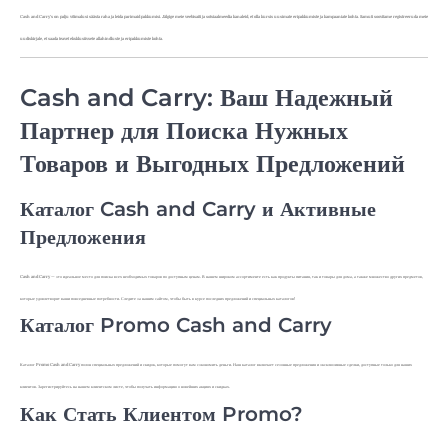
Cash and Carry's on palju võimalusi säästa raha ja leida parimaid pakkumisi. Jälgige meie veebisaiti ja sotsiaalmeedia kanaleid, et olla kursis uusimate eripakkumiste ja kampaaniate kohta. Samuti soovitame registreeruda meie
uudiskirjale, et saada teavet eksklusiivsete allahindluste ja eripakkumiste kohta.
Cash and Carry: Ваш Надежный
Партнер для Поиска Нужных
Товаров и Выгодных Предложений
Каталог Cash and Carry и Активные
Предложения
Cash and Carry — это идеальное место для поиска всех необходимых товаров по доступным ценам. В нашем широком ассортименте есть как продукты питания, так и товары для дома, а также множество других предметов,
которые удовлетворят ваши повседневные потребности. Следите за нашим сайтом, чтобы быть в курсе последних предложений и специальных каталогов!
Каталог Promo Cash and Carry
Каталог Promo Cash and Carry полон специальных предложений и скидок, которые помогут вам сэкономить деньги. Наш каталог включает сезонные предложения и эксклюзивные сделки, доступные только для наших
клиентов. Зарегистрируйтесь на нашем клиентском листе, чтобы получать информацию о новейших акциях и скидках.
Как Стать Клиентом Promo?