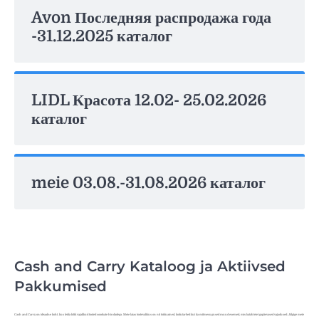
Avon Последняя распродажа года
-31.12.2025 каталог
LIDL Красота 12.02- 25.02.2026
каталог
meie 03.08.-31.08.2026 каталог
Cash and Carry Kataloog ja Aktiivsed
Pakkumised
Cash and Carry on ideaalne koht, kus leida kõik vajalikud tooted soodsate hindadega. Meie laias tootevalikus on nii toiduained, kodutarbed kui ka mitmesugused muud esemed, mis katab teie igapäevased vajadused. Jälgige meie