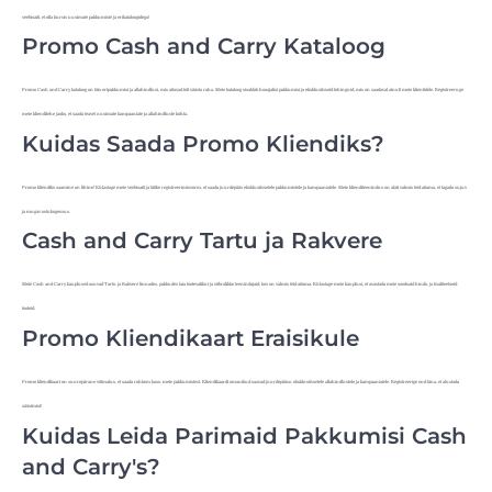
veebisaiti, et olla kursis uusimate pakkumiste ja erikataloogidega!
Promo Cash and Carry Kataloog
Promo Cash and Carry kataloog on täis eripakkumisi ja allahindlusi, mis aitavad teil säästa raha. Meie kataloog sisaldab hooajalisi pakkumisi ja eksklusiivseid tehinguid, mis on saadaval ainult meie klientidele. Registreeruge
meie kliendilehe jaoks, et saada teavet uusimate kampaaniate ja allahindluste kohta.
Kuidas Saada Promo Kliendiks?
Promo kliendiks saamine on lihtne! Külastage meie veebisaiti ja täitke registreerimisvorm, et saada juurdepääs eksklusiivsetele pakkumistele ja kampaaniatele. Meie klienditeenindus on alati valmis teid aitama, et tagada sujuv
ja mugav ostukogemus.
Cash and Carry Tartu ja Rakvere
Meie Cash and Carry kauplused asuvad Tartu ja Rakvere linnades, pakkudes laia tootevalikut ja sõbralikke teenindajaid, kes on valmis teid aitama. Külastage meie kauplusi, et avastada meie soodsaid hindu ja kvaliteetseid
tooteid.
Promo Kliendikaart Eraisikule
Promo kliendikaart on suurepärane võimalus, et saada rohkem kasu meie pakkumistest. Kliendikaardi omanikud saavad juurdepääsu eksklusiivsetele allahindlustele ja kampaaniatele. Registreerige end täna, et alustada
säästmist!
Kuidas Leida Parimaid Pakkumisi Cash
and Carry's?