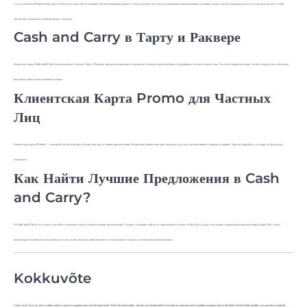
Стать клиентом Promo очень просто! Посетите наш сайт и заполните регистрационную форму, чтобы получить доступ к эксклюзивным предложениям и акциям. Наша служба поддержки всегда готова помочь вам, чтобы
обеспечить плавный и удобный процесс покупок.
Cash and Carry в Тарту и Раквере
Наши магазины Cash and Carry расположены в городах Тарту и Раквере, предлагая широкий ассортимент товаров и дружелюбных сотрудников, готовых помочь вам. Посетите наши магазины, чтобы открыть для себя наши
выгодные цены и качественные товары.
Клиентская Карта Promo для Частных
Лиц
Клиентская карта Promo — отличный способ получить больше выгоды от наших предложений. Владельцы клиентских карт получают доступ к эксклюзивным скидкам и акциям. Зарегистрируйтесь сегодня, чтобы начать
экономить!
Как Найти Лучшие Предложения в Cash
and Carry?
В Cash and Carry есть много способов сэкономить деньги и найти лучшие предложения. Следите за нашим сайтом и социальными сетями, чтобы быть в курсе последних специальных предложений и акций. Мы также
рекомендуем подписаться на нашу рассылку, чтобы получать информацию о эксклюзивных скидках и специальных предложениях.
Kokkuvõte
Cash and Carry on teie usaldusväärne partner igapäevaste ostude tegemisel. Meie laia tootevaliku, konkurentsivõimeliste hindade ja regulaarsete eripakkumistega oleme kindlad, et leiate kõik vajaliku mugavalt ja soodsalt.